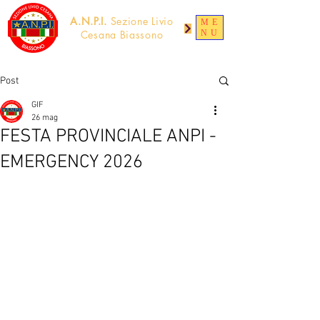
A.N.P.I.
Sezione Livio
ME
NU
Cesana Biassono
Post
GIF
26 mag
FESTA PROVINCIALE ANPI -
EMERGENCY 2026